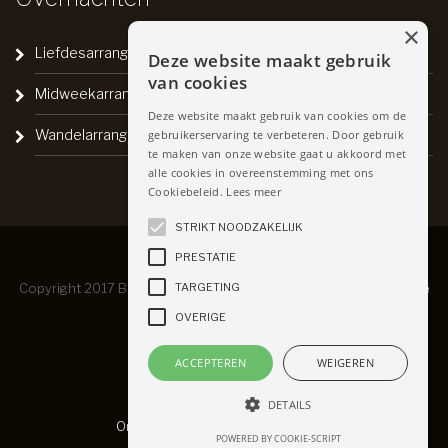
×
Liefdesarrangement
Deze website maakt gebruik
van cookies
Midweekarrangement
Deze website maakt gebruik van cookies om de
Wandelarrangement
gebruikerservaring te verbeteren. Door gebruik
te maken van onze website gaat u akkoord met
alle cookies in overeenstemming met ons
Cookiebeleid.
Lees meer
STRIKT NOODZAKELIJK
PRESTATIE
TARGETING
Copyright 2017 Brasserie de Kroon -
Privacyverklaring
-
Algemene
OVERIGE
Voorwaarden
ACCEPTEREN
WEIGEREN
DETAILS
Ontwikkeld door Best4u Group B.V.
POWERED BY COOKIE-SCRIPT