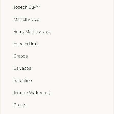
Joseph Guy***
Martell v.s.o.p.
Remy Martin v.s.o.p.
Asbach Uralt
Grappa
Calvados
Ballantine
Johnnie Walker red
Grants