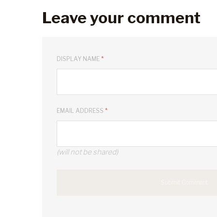
Leave your comment
DISPLAY NAME
*
EMAIL ADDRESS
*
(will not be shared)