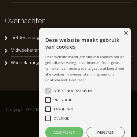
Overnachten
×
Liefdesarrangement
Deze website maakt gebruik
van cookies
Midweekarrangement
Deze website maakt gebruik van cookies om de
Wandelarrangement
gebruikerservaring te verbeteren. Door gebruik
te maken van onze website gaat u akkoord met
alle cookies in overeenstemming met ons
Cookiebeleid.
Lees meer
STRIKT NOODZAKELIJK
PRESTATIE
TARGETING
Copyright 2017 Brasserie de Kroon -
Privacyverklaring
-
Algemene
OVERIGE
Voorwaarden
ACCEPTEREN
WEIGEREN