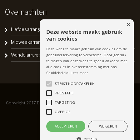
Overnachten
×
Liefdesarrangement
Deze website maakt gebruik
van cookies
Midweekarrangement
Deze website maakt gebruik van cookies om de
Wandelarrangement
gebruikerservaring te verbeteren. Door gebruik
te maken van onze website gaat u akkoord met
alle cookies in overeenstemming met ons
Cookiebeleid.
Lees meer
STRIKT NOODZAKELIJK
PRESTATIE
Copyright 2017 Brasserie de Kroon -
Privacyverklaring
-
Algemene
TARGETING
OVERIGE
Voorwaarden
ACCEPTEREN
WEIGEREN
DETAILS