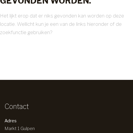
GEVONDEN WORDEN.
Het lijkt erop dat er niks gevonden kan worden op deze
locatie. Wellicht kun je een van de links hieronder of de
zoekfunctie gebruiken?
Contact
Adres
Markt 1 Gulpen